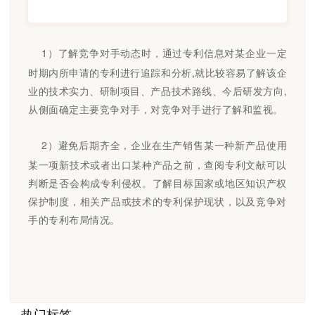
1）了解竞争对手动态时，通过专利信息对某企业一定
时期内所申请的专利进行追踪和分析,就比较容易了解该企
业的技术实力、研制项目、产品技术路线、今后研发方向,
从侧面确定主要竞争对手，对竞争对手进行了解和监视。
2）避免后期齐全，企业在生产销售某一种新产品使用
某一项新技术或者出口某种产品之前，查阅专利文献可以
判断是否会构成专利侵权。了解目标国家或地区知识产权
保护制度，相关产品或技术的专利保护现状，以及竞争对
手的专利布局情况。
热门标签