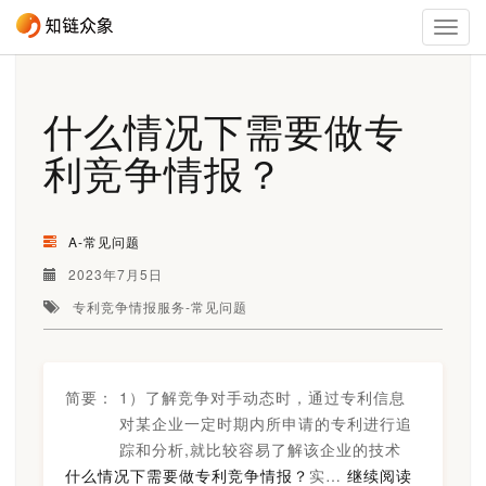
Togg
navig
什么情况下需要做专
利竞争情报？
A-常见问题
2023年7月5日
专利竞争情报服务-常见问题
简要：
1）了解竞争对手动态时，通过专利信息
对某企业一定时期内所申请的专利进行追
踪和分析,就比较容易了解该企业的技术
什么情况下需要做专利竞争情报？
实…
继续阅读