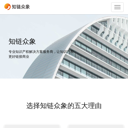
Togg
navig
知链众象
专业知识产权解决方案服务商，让知识产权
更好链接商业
选择知链众象的五大理由