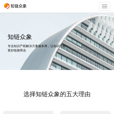
Togg
navig
知链众象
专业知识产权解决方案服务商，让知识产权
更好链接商业
选择知链众象的五大理由